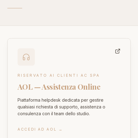
Calcolatore Fiscale
Stima imposte 2026
AREA CLOUD
Calcolo F24
Ravvedimento operoso
Scadenziario 2026
Calendario adempimenti
Documenti Necessari
Checklist e PDF promemoria
Verifica Partita IVA
RISERVATO AI CLIENTI AC SPA
Controllo VIES UE in tempo reale
AOL — Assistenza Online
News
Aggiornamenti e novità
Piattaforma helpdesk dedicata per gestire
qualsiasi richiesta di supporto, assistenza o
Guide
consulenza con il team dello studio.
Approfondimenti fiscali
Documenti
ACCEDI AD AOL
→
Modulistica e download