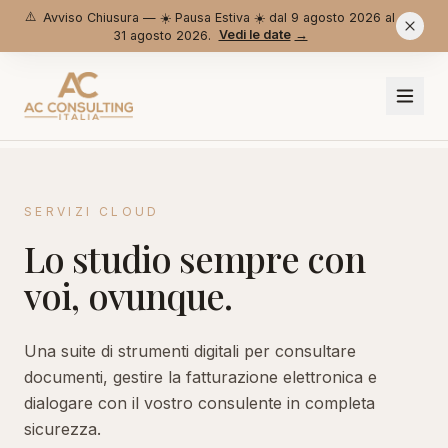
⚠️
Avviso Chiusura — ☀️ Pausa Estiva ☀️ dal 9 agosto 2026 al
Vedi le date
→
31 agosto 2026.
Home
SERVIZI CLOUD
Servizi
Lo studio sempre con
voi, ovunque.
Tariffario
Recapiti e Orari
Una suite di strumenti digitali per consultare
documenti, gestire la fatturazione elettronica e
InfoAC
dialogare con il vostro consulente in completa
STRUMENTI
sicurezza.
Chi siamo